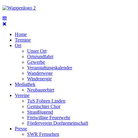
Home
Termine
Ort
Unser Ort
Ortsrundfahrt
Gewerbe
Veranstaltungskalender
Wanderwege
Windenergie
Mediathek
Neubaugebiet
Vereine
TuS Fohren Linden
Gemischter Chor
Straußjugend
Freiwillige Feuerwehr
Förderverein Dorfgemeinschaft
Presse
SWR Fernsehen